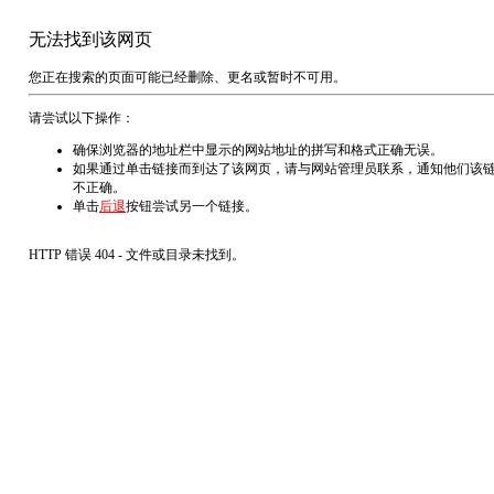
无法找到该网页
您正在搜索的页面可能已经删除、更名或暂时不可用。
请尝试以下操作：
确保浏览器的地址栏中显示的网站地址的拼写和格式正确无误。
如果通过单击链接而到达了该网页，请与网站管理员联系，通知他们该
不正确。
单击
后退
按钮尝试另一个链接。
HTTP 错误 404 - 文件或目录未找到。