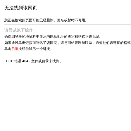
无法找到该网页
您正在搜索的页面可能已经删除、更名或暂时不可用。
请尝试以下操作：
确保浏览器的地址栏中显示的网站地址的拼写和格式正确无误。
如果通过单击链接而到达了该网页，请与网站管理员联系，通知他们该链接的格式
单击
后退
按钮尝试另一个链接。
HTTP 错误 404 - 文件或目录未找到。