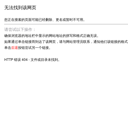
无法找到该网页
您正在搜索的页面可能已经删除、更名或暂时不可用。
请尝试以下操作：
确保浏览器的地址栏中显示的网站地址的拼写和格式正确无误。
如果通过单击链接而到达了该网页，请与网站管理员联系，通知他们该链接的格式
单击
后退
按钮尝试另一个链接。
HTTP 错误 404 - 文件或目录未找到。