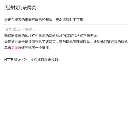
无法找到该网页
您正在搜索的页面可能已经删除、更名或暂时不可用。
请尝试以下操作：
确保浏览器的地址栏中显示的网站地址的拼写和格式正确无误。
如果通过单击链接而到达了该网页，请与网站管理员联系，通知他们该链接的格式
单击
后退
按钮尝试另一个链接。
HTTP 错误 404 - 文件或目录未找到。