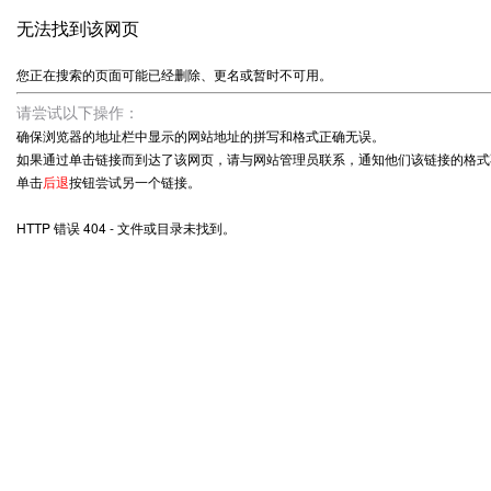
无法找到该网页
您正在搜索的页面可能已经删除、更名或暂时不可用。
请尝试以下操作：
确保浏览器的地址栏中显示的网站地址的拼写和格式正确无误。
如果通过单击链接而到达了该网页，请与网站管理员联系，通知他们该链接的格式
单击
后退
按钮尝试另一个链接。
HTTP 错误 404 - 文件或目录未找到。