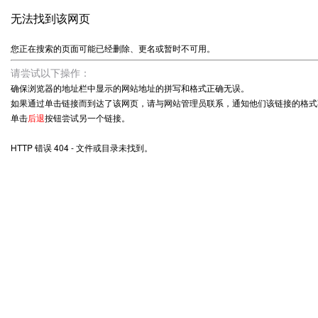
无法找到该网页
您正在搜索的页面可能已经删除、更名或暂时不可用。
请尝试以下操作：
确保浏览器的地址栏中显示的网站地址的拼写和格式正确无误。
如果通过单击链接而到达了该网页，请与网站管理员联系，通知他们该链接的格式
单击
后退
按钮尝试另一个链接。
HTTP 错误 404 - 文件或目录未找到。