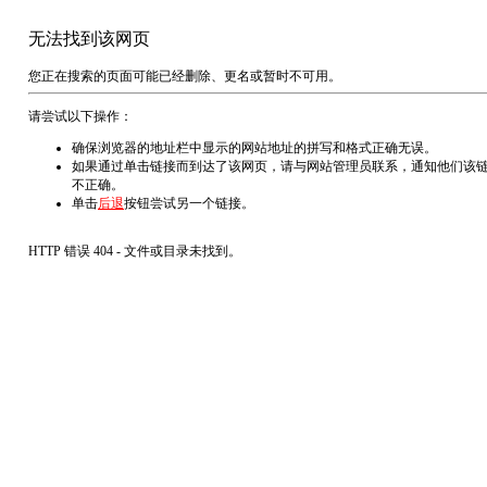
无法找到该网页
您正在搜索的页面可能已经删除、更名或暂时不可用。
请尝试以下操作：
确保浏览器的地址栏中显示的网站地址的拼写和格式正确无误。
如果通过单击链接而到达了该网页，请与网站管理员联系，通知他们该
不正确。
单击
后退
按钮尝试另一个链接。
HTTP 错误 404 - 文件或目录未找到。