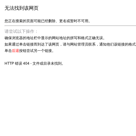
无法找到该网页
您正在搜索的页面可能已经删除、更名或暂时不可用。
请尝试以下操作：
确保浏览器的地址栏中显示的网站地址的拼写和格式正确无误。
如果通过单击链接而到达了该网页，请与网站管理员联系，通知他们该链接的格式
单击
后退
按钮尝试另一个链接。
HTTP 错误 404 - 文件或目录未找到。