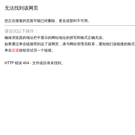
无法找到该网页
您正在搜索的页面可能已经删除、更名或暂时不可用。
请尝试以下操作：
确保浏览器的地址栏中显示的网站地址的拼写和格式正确无误。
如果通过单击链接而到达了该网页，请与网站管理员联系，通知他们该链接的格式
单击
后退
按钮尝试另一个链接。
HTTP 错误 404 - 文件或目录未找到。