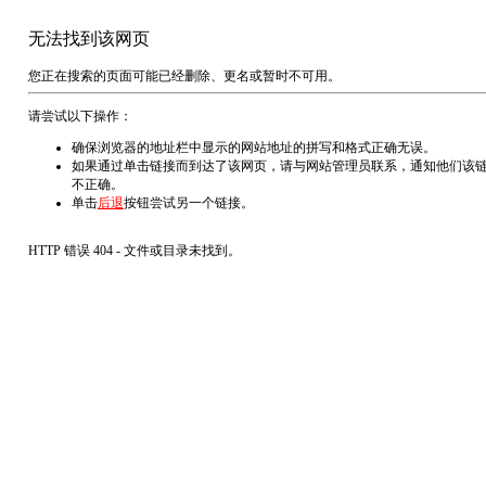
无法找到该网页
您正在搜索的页面可能已经删除、更名或暂时不可用。
请尝试以下操作：
确保浏览器的地址栏中显示的网站地址的拼写和格式正确无误。
如果通过单击链接而到达了该网页，请与网站管理员联系，通知他们该
不正确。
单击
后退
按钮尝试另一个链接。
HTTP 错误 404 - 文件或目录未找到。