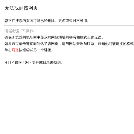
无法找到该网页
您正在搜索的页面可能已经删除、更名或暂时不可用。
请尝试以下操作：
确保浏览器的地址栏中显示的网站地址的拼写和格式正确无误。
如果通过单击链接而到达了该网页，请与网站管理员联系，通知他们该链接的格式
单击
后退
按钮尝试另一个链接。
HTTP 错误 404 - 文件或目录未找到。