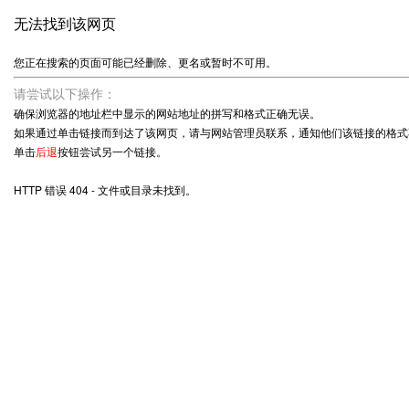
无法找到该网页
您正在搜索的页面可能已经删除、更名或暂时不可用。
请尝试以下操作：
确保浏览器的地址栏中显示的网站地址的拼写和格式正确无误。
如果通过单击链接而到达了该网页，请与网站管理员联系，通知他们该链接的格式
单击
后退
按钮尝试另一个链接。
HTTP 错误 404 - 文件或目录未找到。