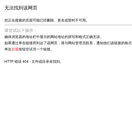
无法找到该网页
您正在搜索的页面可能已经删除、更名或暂时不可用。
请尝试以下操作：
确保浏览器的地址栏中显示的网站地址的拼写和格式正确无误。
如果通过单击链接而到达了该网页，请与网站管理员联系，通知他们该链接的格式
单击
后退
按钮尝试另一个链接。
HTTP 错误 404 - 文件或目录未找到。