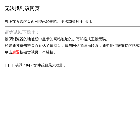
无法找到该网页
您正在搜索的页面可能已经删除、更名或暂时不可用。
请尝试以下操作：
确保浏览器的地址栏中显示的网站地址的拼写和格式正确无误。
如果通过单击链接而到达了该网页，请与网站管理员联系，通知他们该链接的格式
单击
后退
按钮尝试另一个链接。
HTTP 错误 404 - 文件或目录未找到。