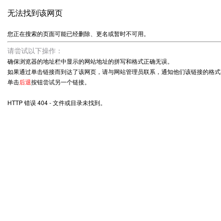
无法找到该网页
您正在搜索的页面可能已经删除、更名或暂时不可用。
请尝试以下操作：
确保浏览器的地址栏中显示的网站地址的拼写和格式正确无误。
如果通过单击链接而到达了该网页，请与网站管理员联系，通知他们该链接的格式
单击
后退
按钮尝试另一个链接。
HTTP 错误 404 - 文件或目录未找到。