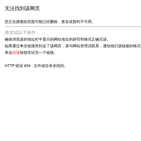
无法找到该网页
您正在搜索的页面可能已经删除、更名或暂时不可用。
请尝试以下操作：
确保浏览器的地址栏中显示的网站地址的拼写和格式正确无误。
如果通过单击链接而到达了该网页，请与网站管理员联系，通知他们该链接的格式
单击
后退
按钮尝试另一个链接。
HTTP 错误 404 - 文件或目录未找到。